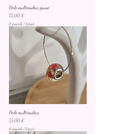
Perle multicouleur jaune
Prix
15,00 €
A domicile / Retrait
Perle multicouleur
Prix
15,00 €
A domicile / Retrait