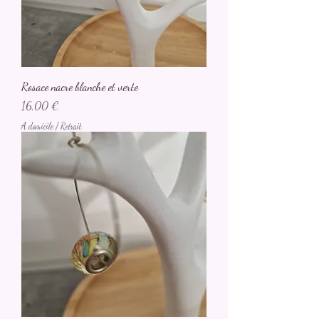
Rosace nacre blanche et verte
Prix
16,00 €
A domicile / Retrait