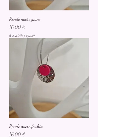
Ronde nacre jaune
Prix
16,00 €
A domicile / Retrait
Ronde nacre fushia
Prix
16,00 €