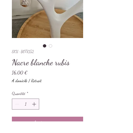
SKU : BOTR152
Nacre blanche rubis
Prix
16,00 €
A domicile / Retrait
Quantité
*
Ajouter au panier