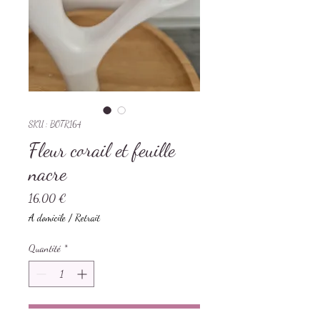
SKU : BOTR164
Fleur corail et feuille
nacre
Prix
16,00 €
A domicile / Retrait
Quantité
*
Ajouter au panier