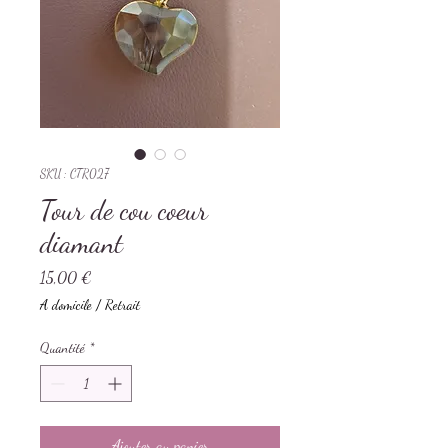
SKU : CTR027
Tour de cou coeur
diamant
Prix
15,00 €
A domicile / Retrait
Quantité
*
Ajouter au panier