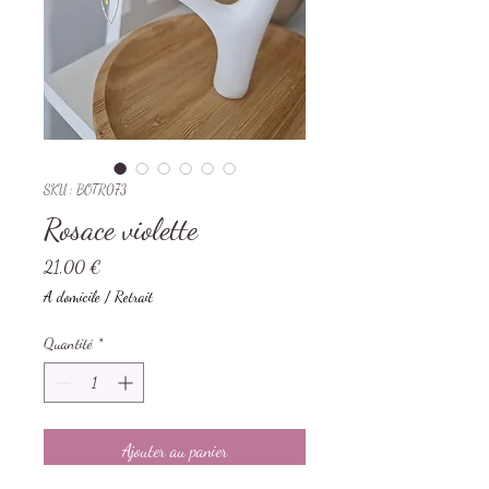
SKU : BOTR073
Rosace violette
Prix
21,00 €
A domicile / Retrait
Quantité
*
Ajouter au panier