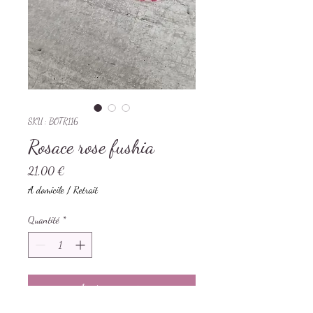
SKU : BOTR116
Rosace rose fushia
Prix
21,00 €
A domicile / Retrait
Quantité
*
Ajouter au panier