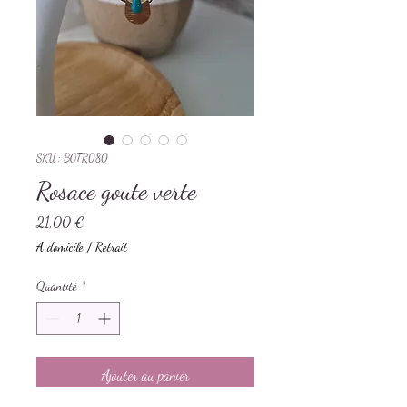
SKU : BOTR080
Rosace goute verte
Prix
21,00 €
A domicile / Retrait
Quantité
*
Ajouter au panier