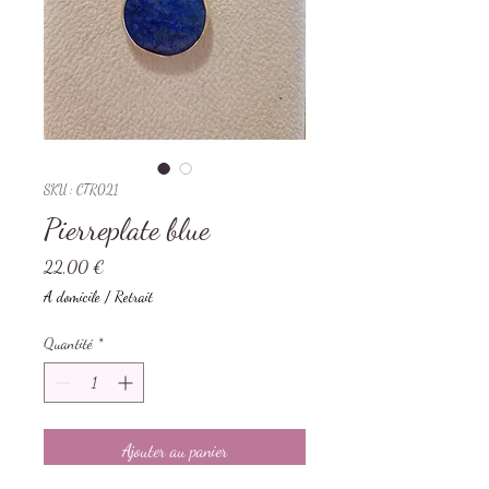
SKU : CTR021
Pierreplate blue
Prix
22,00 €
A domicile / Retrait
Quantité
*
Ajouter au panier