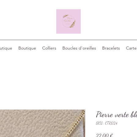
outique
Boutique
Colliers
Boucles d'oreilles
Bracelets
Carte
Pierre verte bl
SKU : CTR024
Prix
22,00 €