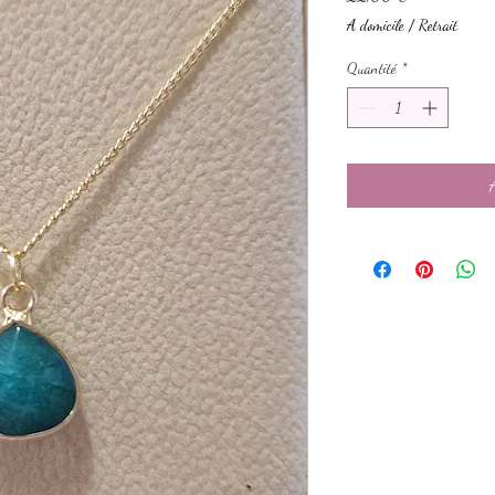
A domicile / Retrait
Quantité
*