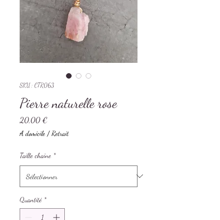
SKU : CTR063
Pierre naturelle rose
Prix
20,00 €
A domicile / Retrait
Taille chaine
*
Quantité
*