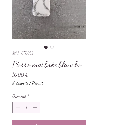
SKU : CTR058
Pierre marbrée blanche
Prix
16,00 €
A domicile / Retrait
Quantité
*
Ajouter au panier