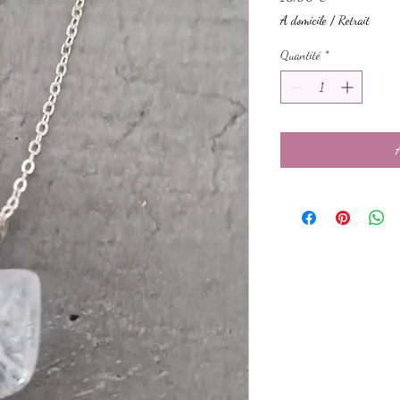
A domicile / Retrait
Quantité
*