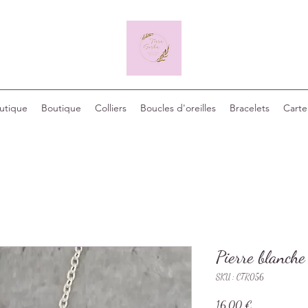
outique
Boutique
Colliers
Boucles d'oreilles
Bracelets
Carte
Pierre blanche
SKU : CTR056
Prix
16,00 €