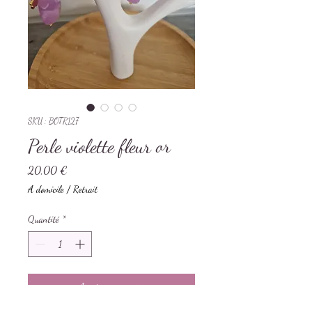
SKU : BOTR127
Perle violette fleur or
Prix
20,00 €
A domicile / Retrait
Quantité
*
Ajouter au panier