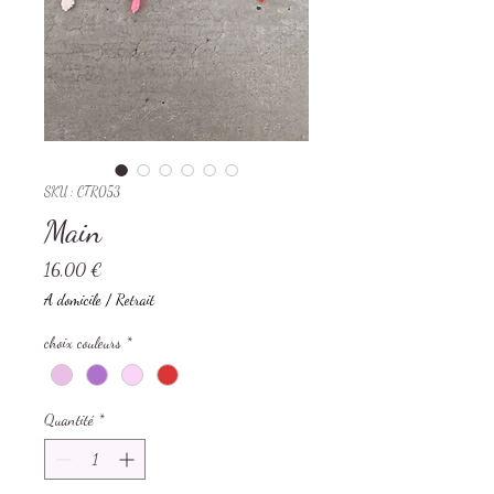
SKU : CTR053
Main
Prix
16,00 €
A domicile / Retrait
choix couleurs
*
Quantité
*