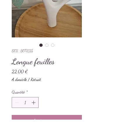
SKU : BOTR135
Longue feuilles
Prix
22,00 €
A domicile / Retrait
Quantité
*
Ajouter au panier