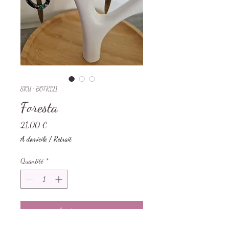
SKU : BOTR121
Foresta
Prix
21,00 €
A domicile / Retrait
Quantité
*
Ajouter au panier