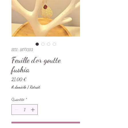
SKU : BOTR103
Feuille d'or goutte
fushia
Prix
21,00 €
A domicile / Retrait
Quantité
*
Ajouter au panier