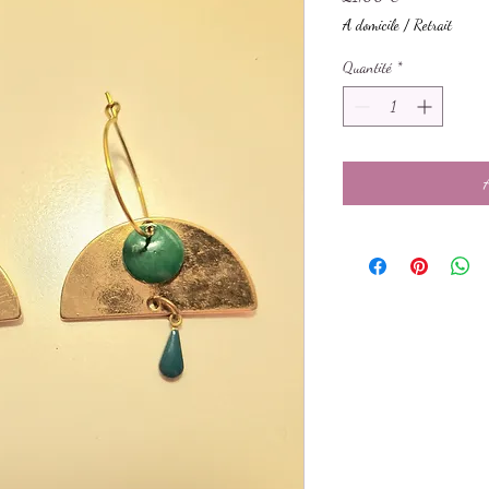
A domicile / Retrait
Quantité
*