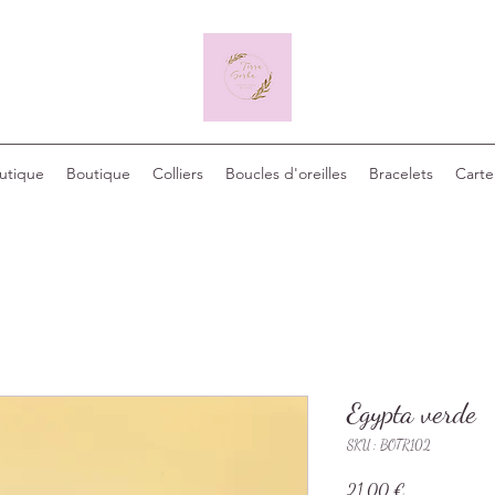
outique
Boutique
Colliers
Boucles d'oreilles
Bracelets
Carte
Egypta verde
SKU : BOTR102
Prix
21,00 €