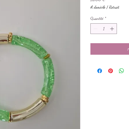
A domicile / Retrait
Quantité
*