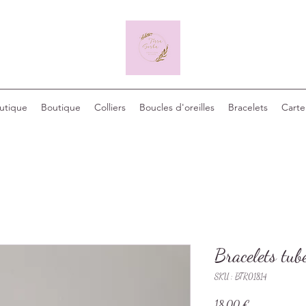
outique
Boutique
Colliers
Boucles d'oreilles
Bracelets
Carte
Bracelets tub
SKU : BTR01814
Prix
18,00 €