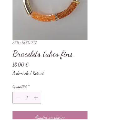
SKU : BTR01812
Bracelets tubes fins
Prix
18,00 €
A domicile / Retrait
Quantité
*
Ajouter au panier
Bracelets tubes fins