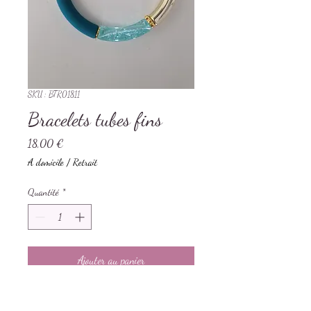
SKU : BTR01811
Bracelets tubes fins
Prix
18,00 €
A domicile / Retrait
Quantité
*
Ajouter au panier
Bracelets tubes fins