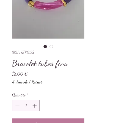
SKU : BTR0185
Bracelet tubes fins
Prix
18,00 €
A domicile / Retrait
Quantité
*
Ajouter au panier