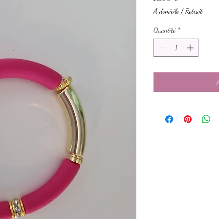
A domicile / Retrait
Quantité
*