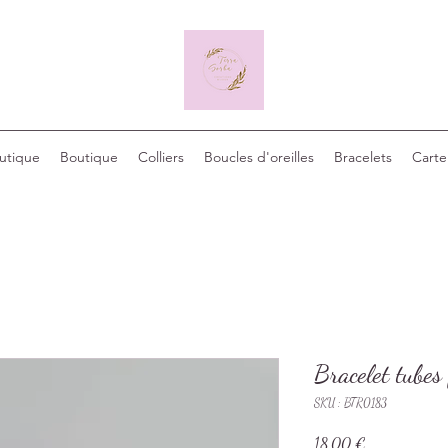
outique
Boutique
Colliers
Boucles d'oreilles
Bracelets
Carte
Bracelet tubes
SKU : BTR0183
Prix
18,00 €