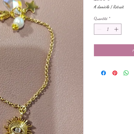
A domicile / Retrait
Quantité
*