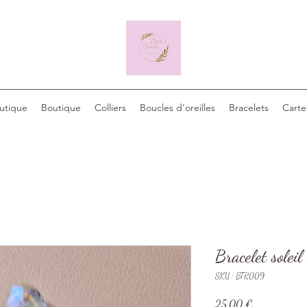
outique
Boutique
Colliers
Boucles d'oreilles
Bracelets
Carte
Bracelet soleil 
SKU : BTR009
Prix
25,00 €