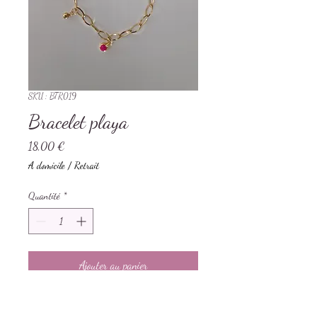
SKU : BTR019
Bracelet playa
Prix
18,00 €
A domicile / Retrait
Quantité
*
Ajouter au panier
Chaine dorée acier inoxydable