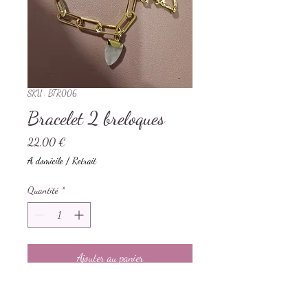
SKU : BTR006
Bracelet 2 breloques
Prix
22,00 €
A domicile / Retrait
Quantité
*
Ajouter au panier
Chaîne bracelet en acier inoxydable