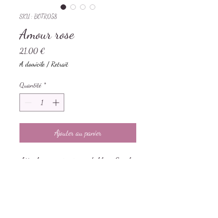
SKU : BOTR058
Amour rose
Prix
21,00 €
A domicile / Retrait
Quantité
*
Ajouter au panier
Attache en acier inoxydable - Créoles
25 mm