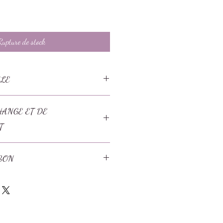
Rupture de stock
CLE
inoxydable
HANGE ET DE
T
sement.
SON
s ouvrables.