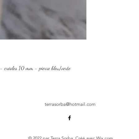
- créoles 10 mm - pierre bleu/verte
terrasorba@hotmail.com
© 2022 par Terra Sorba. Créé avec Wix.com