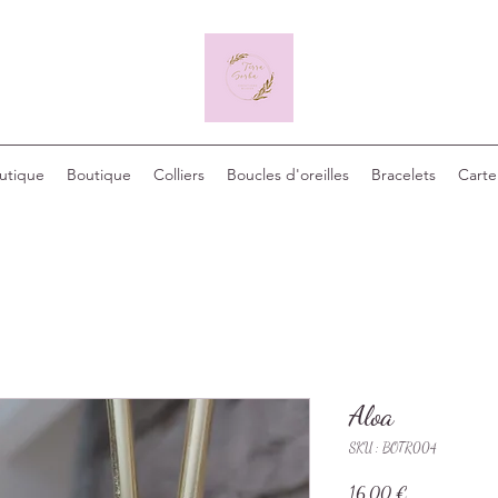
outique
Boutique
Colliers
Boucles d'oreilles
Bracelets
Carte
Aloa
SKU : BOTR004
Prix
16,00 €