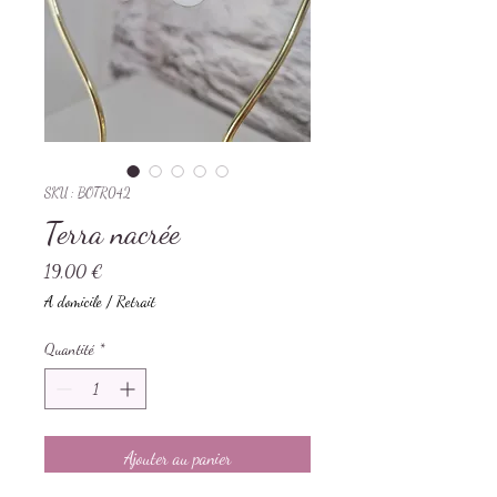
SKU : BOTR042
Terra nacrée
Prix
19,00 €
A domicile / Retrait
Quantité
*
Ajouter au panier