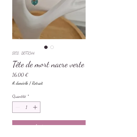
SKU : BOTR144
Tête de mort nacre verte
Prix
16,00 €
A domicile / Retrait
Quantité
*
Ajouter au panier