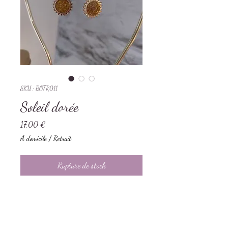
SKU : BOTR011
Soleil dorée
Prix
17,00 €
A domicile / Retrait
Rupture de stock
Attache en acier inoxydable - créoles
10 mm