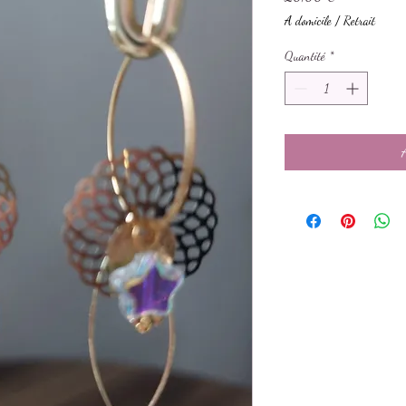
A domicile / Retrait
Quantité
*