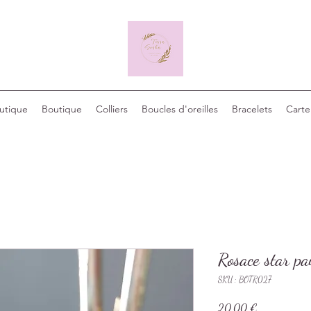
outique
Boutique
Colliers
Boucles d'oreilles
Bracelets
Carte
Rosace star pai
SKU : BOTR027
Prix
20,00 €