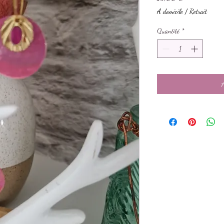
A domicile / Retrait
Quantité
*