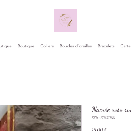
outique
Boutique
Colliers
Boucles d'oreilles
Bracelets
Carte
Nacrée rose ru
SKU : BOTR060
Prix
19,00 €