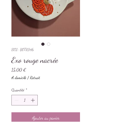
SKU : BOTR046
Exo rouge nacrée
Prix
15,00 €
A domicile / Retrait
Quantité
*
Ajouter au panier