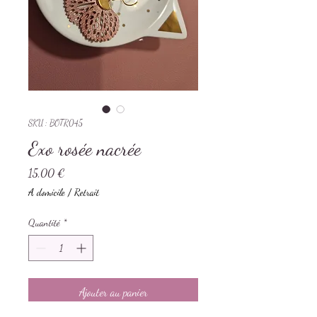
SKU : BOTR045
Exo rosée nacrée
Prix
15,00 €
A domicile / Retrait
Quantité
*
Ajouter au panier